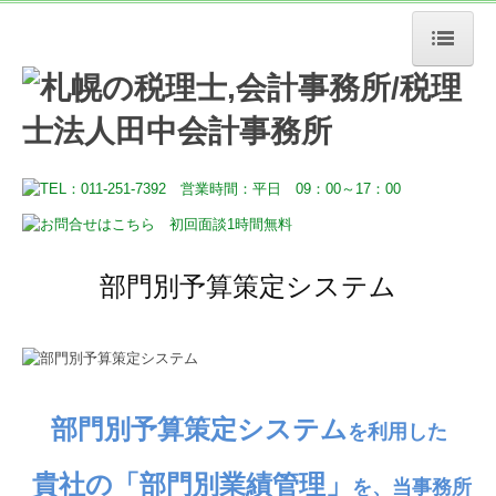
HOME
税務・会計
経営サポート
デジタル化支援
部門別予算策定システム
その他事業
事務所案内
売上アップのヒント
部門別予算策定システム
を利用した
お問合せ
貴社
の
「部門別業績管理」
を、
当事務所