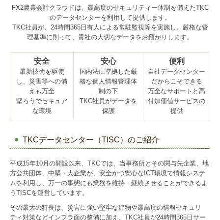
FX2農業会計クラウドは、最高度のセキュリティー体制を備えたTKC
のデータセンターを利用して提供します。
TKC社員が、24時間365日有人による常駐監視等を実施し、厳格な管
理基準に則って、貴社の大切なデータをお預かりします。
安全
安心
便利
最新技術を駆使
国内法に準拠した厳
自社データセンター
し、災害等への備
格な個人情報管理体
だからこそできる
えも万全
制の下
万全なサポートと高
堅ろうでセキュア
TKC社員がデータを
付加価値サービスの
な環境
保護
提供
TKCデータセンター（TISC）のご紹介
平成15年10月の開設以来、TKCでは、当事務所とその関与先企業、地
方公共団体、中堅・大企業が、安全かつ安心なICT環境で情報システ
ムを利用し、万一の事態にも業務を維持・継続させることができるよ
うTISCを運営しています。
その最大の特長は、災害に強い堅牢な建物や最高度の情報セキュリ
ティ対策などインフラ面の整備に加え、TKC社員が24時間365日サー