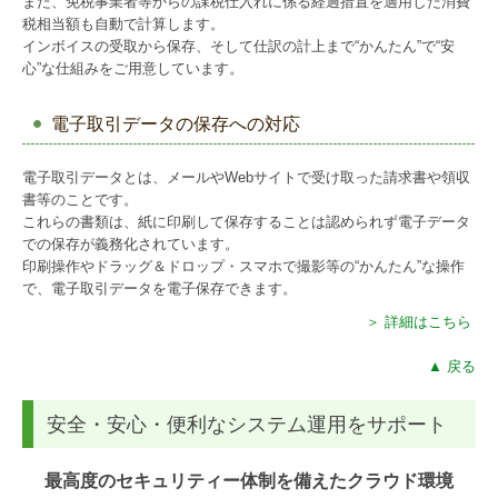
また、免税事業者等からの課税仕入れに係る経過措置を適用した消費
税相当額も自動で計算します。
インボイスの受取から保存、そして仕訳の計上まで“かんたん”で“安
心”な仕組みをご用意しています。
電子取引データの保存への対応
電子取引データとは、メールやWebサイトで受け取った請求書や領収
書等のことです。
これらの書類は、紙に印刷して保存することは認められず電子データ
での保存が義務化されています。
印刷操作やドラッグ＆ドロップ・スマホで撮影等の“かんたん”な操作
で、電子取引データを電子保存できます。
＞ 詳細はこちら
▲ 戻る
安全・安心・便利なシステム運用をサポート
最高度のセキュリティー体制を備えたクラウド環境