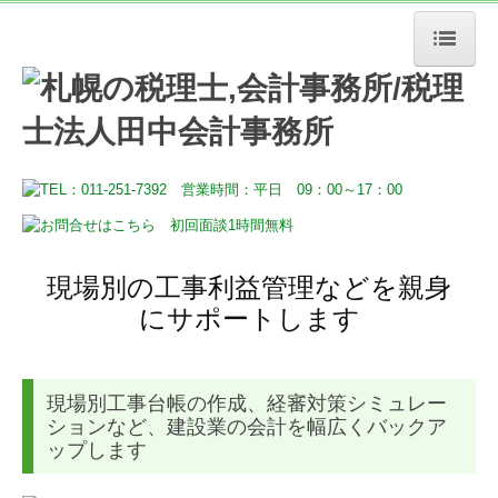
HOME
税務・会計
経営サポート
デジタル化支援
現場別の工事利益管理などを親身
その他事業
にサポートします
事務所案内
売上アップのヒント
現場別工事台帳の作成、経審対策シミュレー
ションなど、建設業の会計を幅広くバックア
お問合せ
ップします