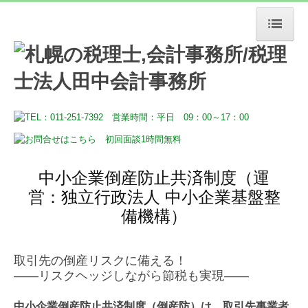
HOME
税務・会計
経営サポート
デジタル化支援
中小企業倒産防止共済制度（運
その他事業
営：独立行政法人 中小企業基盤整
事務所案内
備機構）
売上アップのヒント
取引先の倒産リスクに備える！
お問合せ
――リスクヘッジしながら節税も実現――
中小企業倒産防止共済制度（倒産防）は、取引先事業者